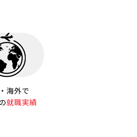
・海外で
の
就職実績