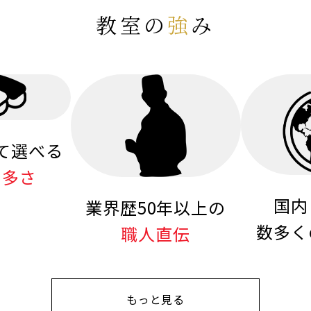
教室の
強
み
て選べる
の多さ
国内
業界歴50年以上の
数多く
職人直伝
もっと見る