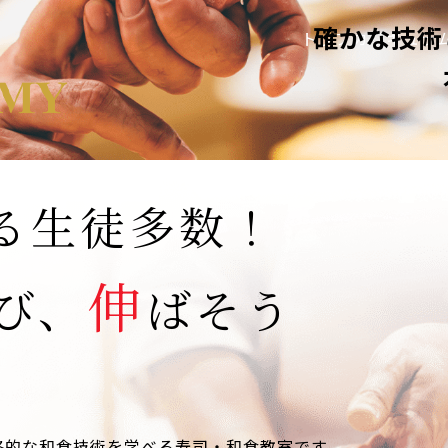
確かな技術
トップ
カリキュラ
る生徒多数！
伸
び、
ばそう
格的な和食技術を学べる寿司・和食教室です。