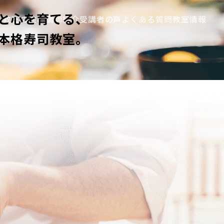
と心を育てる、
ム
教室の強み
講師紹介
受講者の声
よくある質問
教室情報
本格寿司教室。